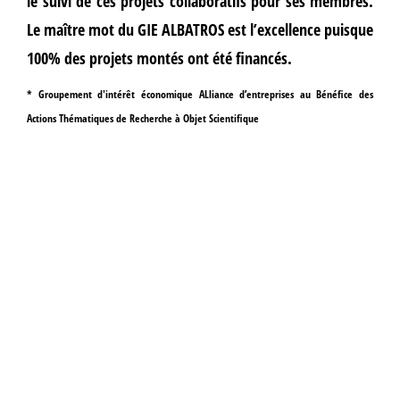
le suivi de ces projets collaboratifs pour ses membres.
Le maître mot du GIE ALBATROS est l’excellence puisque
100% des projets montés ont été financés.
*
G
roupement d'
i
ntérêt
é
conomique
AL
liance d’entreprises au
B
énéfice des
A
ctions
T
hématiques de
R
echerche à
O
bjet
S
cientifique
sne ..